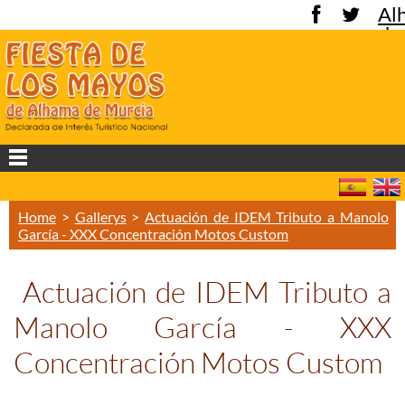
Al
de
Mu
Home
>
Gallerys
>
Actuación de IDEM Tributo a Manolo
García - XXX Concentración Motos Custom
Actuación de IDEM Tributo a
Manolo García - XXX
Concentración Motos Custom