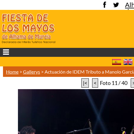
Al
de
Mu
Home
>
Gallerys
>
Actuación de IDEM Tributo a Manolo Garc
|<
<
Foto 11 / 40