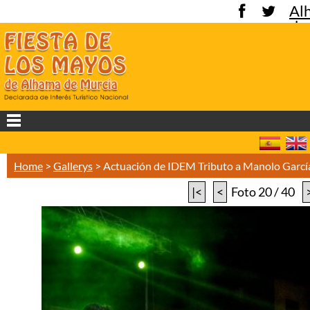
Al
de
Mu
Home
>
Gallerys
>
Actuación de IDEM Tributo a Manolo Garc
|<
<
Foto 20 / 40