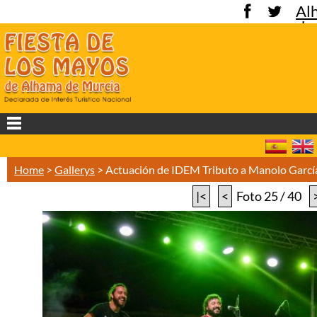
Al
de
Mu
Home
>
Gallerys
>
Actuación de IDEM Tributo a Manolo Garc
|<
<
Foto 25 / 40