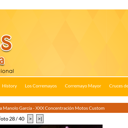
History
Los Corremayos
Corremayo Mayor
Cruces d
 a Manolo García - XXX Concentración Motos Custom
Foto 28 / 40
>
>|