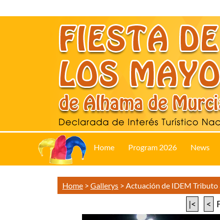
Home
Program 2026
News
Home
>
Gallerys
>
Actuación de IDEM Tributo
|<
<