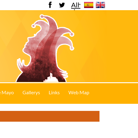
Alhama
de
Murcia
e Mayo
Gallerys
Links
Web Map