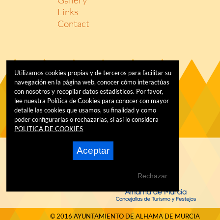
Links
Contact
Utilizamos cookies propias y de terceros para facilitar su
navegación en la página web, conocer cómo interactúas
con nosotros y recopilar datos estadísticos. Por favor,
lee nuestra Política de Cookies para conocer con mayor
detalle las cookies que usamos, su finalidad y como
poder configurarlas o rechazarlas, si así lo considera
POLITICA DE COOKIES
Aceptar
Rechazar
© 2016 AYUNTAMIENTO DE ALHAMA DE MURCIA