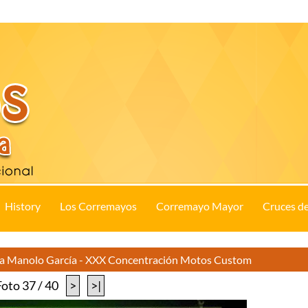
History
Los Corremayos
Corremayo Mayor
Cruces d
 a Manolo García - XXX Concentración Motos Custom
Foto 37 / 40
>
>|