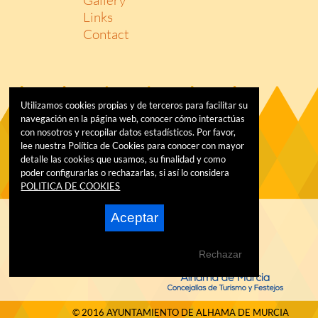
Links
Contact
Utilizamos cookies propias y de terceros para facilitar su
navegación en la página web, conocer cómo interactúas
con nosotros y recopilar datos estadísticos. Por favor,
lee nuestra Política de Cookies para conocer con mayor
detalle las cookies que usamos, su finalidad y como
poder configurarlas o rechazarlas, si así lo considera
POLITICA DE COOKIES
Aceptar
Rechazar
© 2016 AYUNTAMIENTO DE ALHAMA DE MURCIA