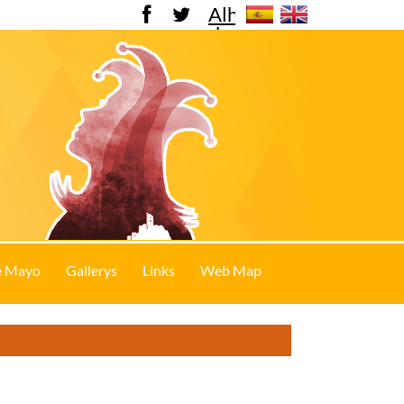
Alhama
de
Murcia
e Mayo
Gallerys
Links
Web Map