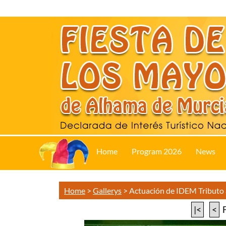
Home
Program 2026
News
Home
>
Gallerys
>
Actuación de IDEM Tributo
|<
<