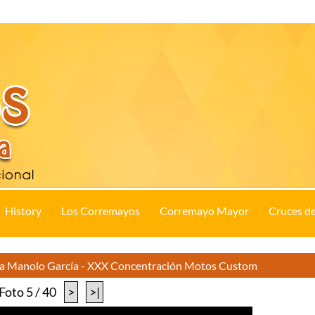
History
Los Corremayos
Corremayo Mayor
Cruces d
 a Manolo García - XXX Concentración Motos Custom
Foto 5 / 40
>
>|