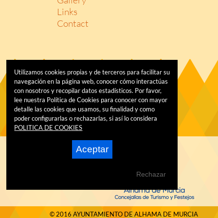
Links
Contact
Utilizamos cookies propias y de terceros para facilitar su
navegación en la página web, conocer cómo interactúas
con nosotros y recopilar datos estadísticos. Por favor,
lee nuestra Política de Cookies para conocer con mayor
detalle las cookies que usamos, su finalidad y como
poder configurarlas o rechazarlas, si así lo considera
POLITICA DE COOKIES
Aceptar
Rechazar
© 2016 AYUNTAMIENTO DE ALHAMA DE MURCIA