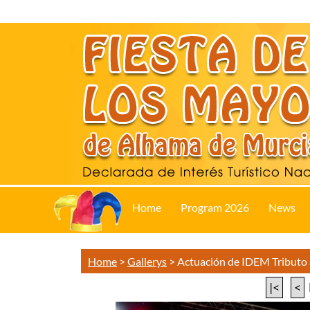
Home
Program 2026
News
Home
>
Gallerys
>
Actuación de IDEM Tributo
|<
<