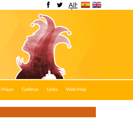
Alhama
de
Murcia
e Mayo
Gallerys
Links
Web Map