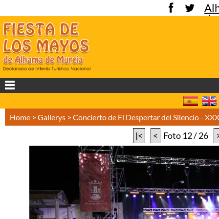
Al
de
Mu
Home
>
Gallerys
>
Concierto de El Despertar del Silencio - 
|<
<
Foto 12 / 26