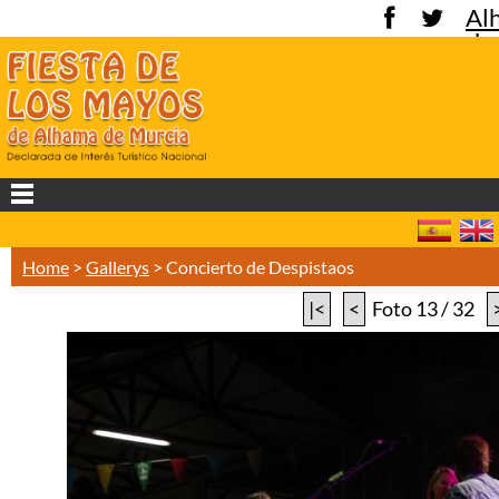
Al
de
Mu
Home
>
Gallerys
>
Concierto de Despistaos
|<
<
Foto 13 / 32