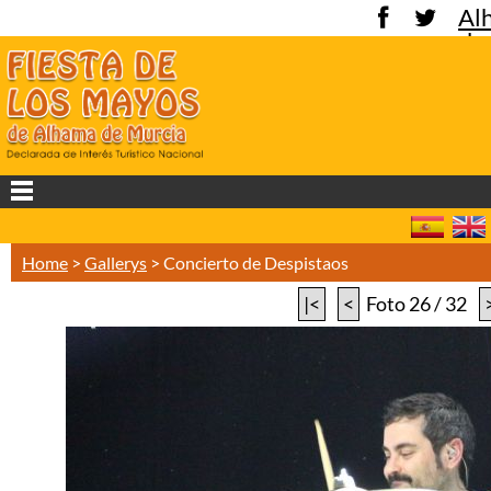
Al
de
Mu
Home
>
Gallerys
>
Concierto de Despistaos
|<
<
Foto 26 / 32