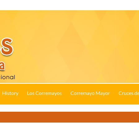
History
Los Corremayos
Corremayo Mayor
Cruces d