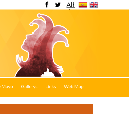
Alhama
de
Murcia
e Mayo
Gallerys
Links
Web Map