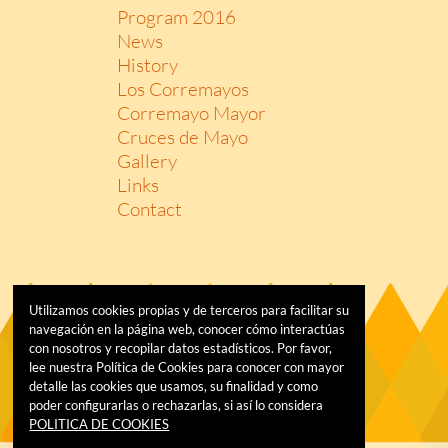
Program 2016
News
History
Los Corremayos
Corremayo Mayor
Cruces de Mayo
Gallery
Links
Contact
Utilizamos cookies propias y de terceros para facilitar su
navegación en la página web, conocer cómo interactúas
con nosotros y recopilar datos estadísticos. Por favor,
lee nuestra Política de Cookies para conocer con mayor
detalle las cookies que usamos, su finalidad y como
poder configurarlas o rechazarlas, si así lo considera
POLITICA DE COOKIES