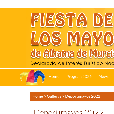
Home
Program 2026
News
Home
>
Gallerys
>
Deportimayos 2022
Deportimayos 2022