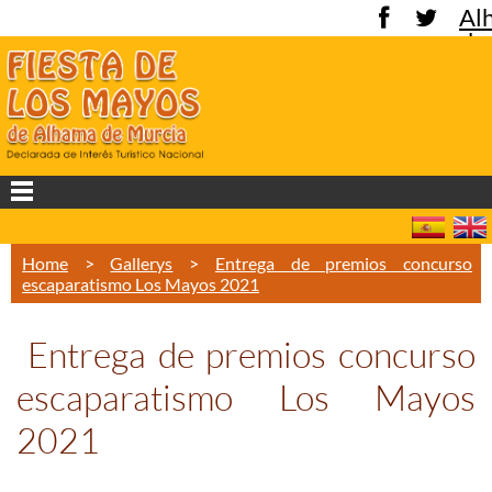
Al
de
Mu
Home
>
Gallerys
>
Entrega de premios concurso
escaparatismo Los Mayos 2021
Entrega de premios concurso
escaparatismo Los Mayos
2021