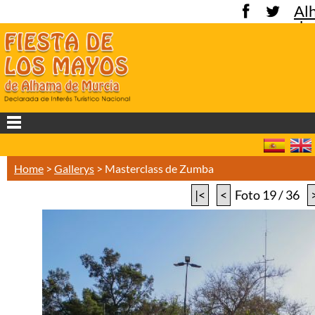
Al
de
Mu
Home
>
Gallerys
>
Masterclass de Zumba
|<
<
Foto 19 / 36