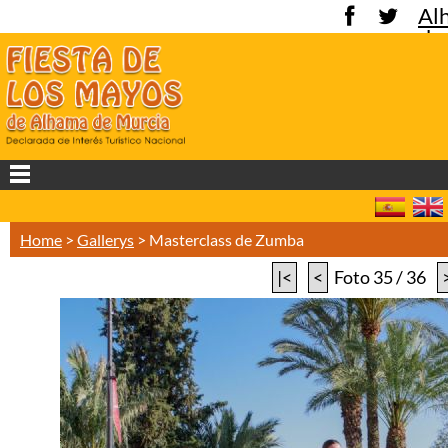
Al
de
Mu
Home
>
Gallerys
>
Masterclass de Zumba
|<
<
Foto 35 / 36