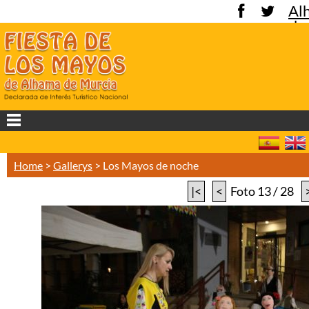
Al
de
Mu
Home
>
Gallerys
>
Los Mayos de noche
|<
<
Foto 13 / 28