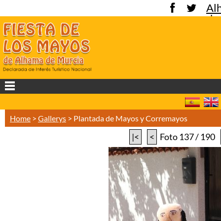
Al
de
Mu
Home
>
Gallerys
>
Plantada de Mayos y Corremayos
|<
<
Foto 137 / 190