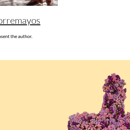
Corremayos
nsent the author.