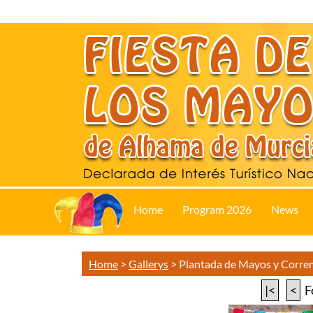
Home
Program 2026
News
Home
>
Gallerys
>
Plantada de Mayos y Corr
|<
<
F