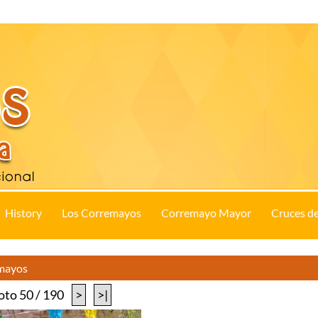
History
Los Corremayos
Corremayo Mayor
Cruces d
emayos
oto 50 / 190
>
>|