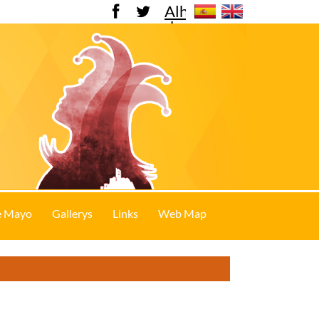
Alhama
de
Murcia
e Mayo
Gallerys
Links
Web Map