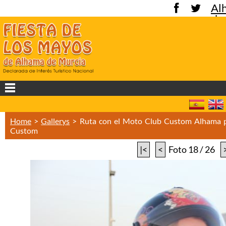
Al
de
Mu
Home
>
Gallerys
>
Ruta con el Moto Club Custom Alhama p
Custom
|<
<
Foto 18 / 26