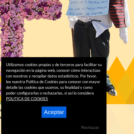
Utilizamos cookies propias y de terceros para facilitar su
navegación en la página web, conocer cómo interactúas
con nosotros y recopilar datos estadísticos. Por favor,
lee nuestra Política de Cookies para conocer con mayor
detalle las cookies que usamos, su finalidad y como
poder configurarlas o rechazarlas, si así lo considera
POLITICA DE COOKIES
© 2016 AYUNTAMIENTO DE ALHAMA DE MURCIA
Aceptar
wered by:
Superweb
Rechazar