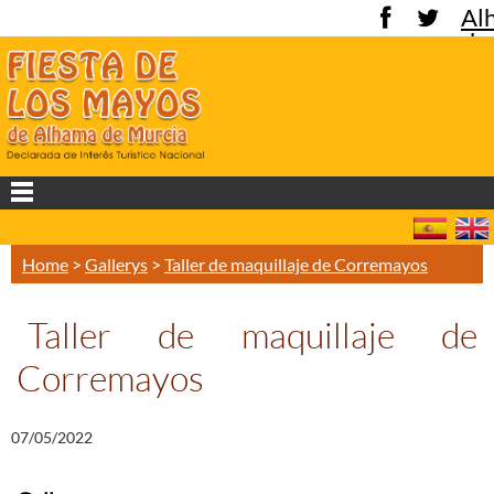
Al
de
Mu
Home
>
Gallerys
>
Taller de maquillaje de Corremayos
Taller de maquillaje de
Corremayos
07/05/2022