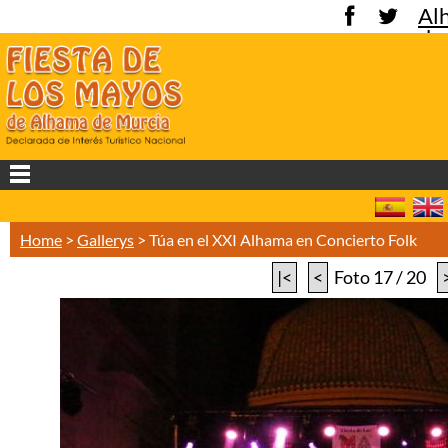
Al
de
Mu
Home
>
Gallerys
>
Túa en el XXI Alhama en Concierto Folk
|<
<
Foto 17 / 20