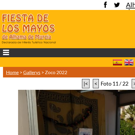
Al
de
Mu
Home
>
Gallerys
>
Zoco 2022
|<
<
Foto 11 / 22