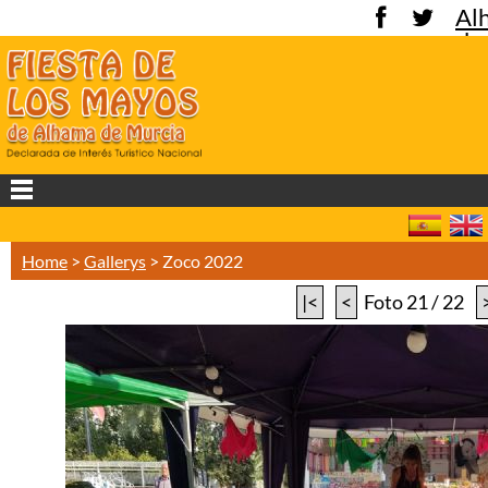
Al
de
Mu
Home
>
Gallerys
>
Zoco 2022
|<
<
Foto 21 / 22