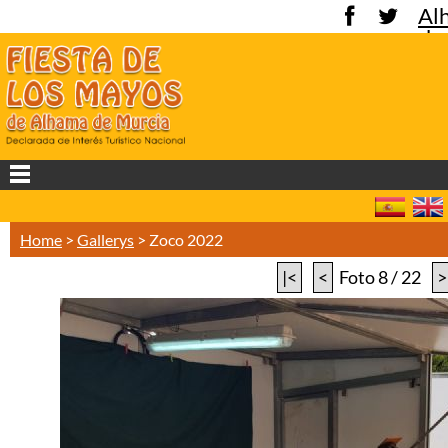
Al
de
Mu
Home
>
Gallerys
>
Zoco 2022
|<
<
Foto 8 / 22
>