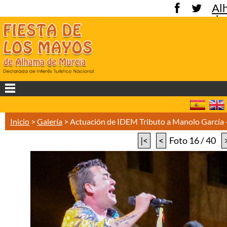
Al
de
Mu
Inicio
>
Galería
>
Actuación de IDEM Tributo a Manolo García
|<
<
Foto 16 / 40