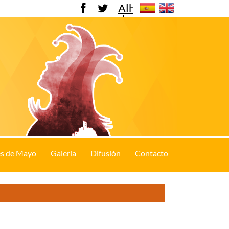
Alhama
de
Murcia
s de Mayo
Galería
Difusión
Contacto