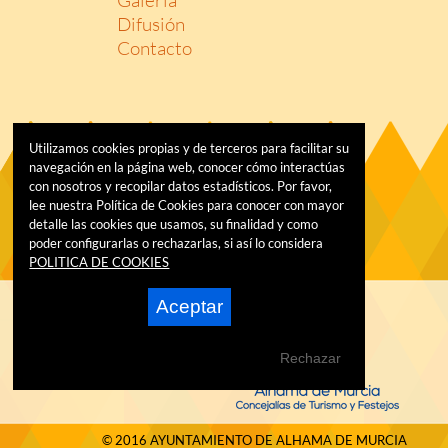
Difusión
Contacto
Utilizamos cookies propias y de terceros para facilitar su
navegación en la página web, conocer cómo interactúas
con nosotros y recopilar datos estadísticos. Por favor,
lee nuestra Política de Cookies para conocer con mayor
detalle las cookies que usamos, su finalidad y como
poder configurarlas o rechazarlas, si así lo considera
POLITICA DE COOKIES
Aceptar
Rechazar
© 2016 AYUNTAMIENTO DE ALHAMA DE MURCIA