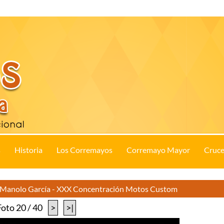
s
Historia
Los Corremayos
Corremayo Mayor
Cruce
a Manolo García - XXX Concentración Motos Custom
Foto 20 / 40
>
>|