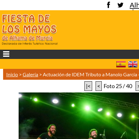
Al
de
Mu
Inicio
>
Galería
>
Actuación de IDEM Tributo a Manolo García
|<
<
Foto 25 / 40