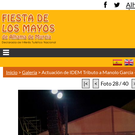
Al
de
Mu
Inicio
>
Galería
>
Actuación de IDEM Tributo a Manolo García
|<
<
Foto 28 / 40