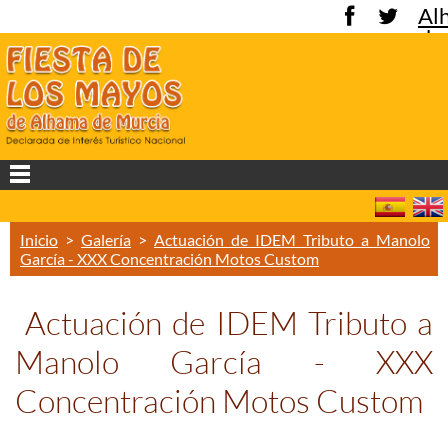
Al
de
Mu
Inicio
>
Galería
>
Actuación de IDEM Tributo a Manolo
García - XXX Concentración Motos Custom
Actuación de IDEM Tributo a
Manolo García - XXX
Concentración Motos Custom