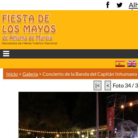
Al
de
Mu
Inicio
>
Galería
>
Concierto de la Banda del Capitán Inhuman
|<
<
Foto 34 / 