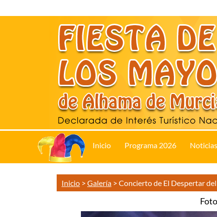
Inicio
Programa 2026
Noticia
Inicio
>
Galería
>
Concierto de El Despertar de
Foto