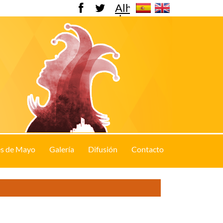
Alhama
de
Murcia
s de Mayo
Galería
Difusión
Contacto