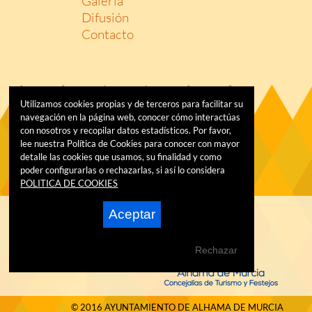
Galería
Difusión
Contacto
Utilizamos cookies propias y de terceros para facilitar su
navegación en la página web, conocer cómo interactúas
con nosotros y recopilar datos estadísticos. Por favor,
lee nuestra Política de Cookies para conocer con mayor
detalle las cookies que usamos, su finalidad y como
poder configurarlas o rechazarlas, si así lo considera
POLITICA DE COOKIES
Aceptar
Rechazar
© 2016 AYUNTAMIENTO DE ALHAMA DE MURCIA