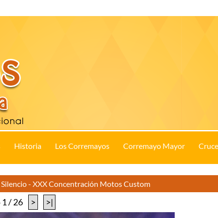
s
Historia
Los Corremayos
Corremayo Mayor
Cruce
l Silencio - XXX Concentración Motos Custom
 1 / 26
>
>|