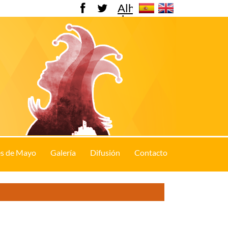
Alhama
de
Murcia
s de Mayo
Galería
Difusión
Contacto