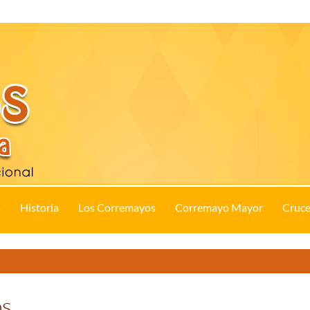
s
Historia
Los Corremayos
Corremayo Mayor
Cruce
os