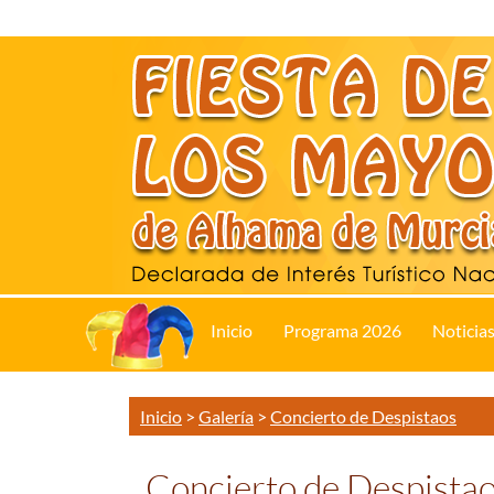
Inicio
Programa 2026
Noticia
Inicio
>
Galería
>
Concierto de Despistaos
Concierto de Despista