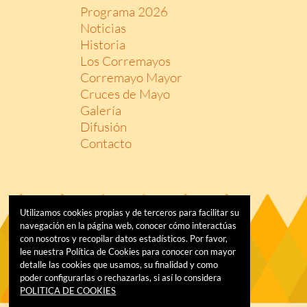
Programa 2026
Noticias
Historia
Los Corremayos
Corremayo Mayor
Cruces de Mayo
Galería
Difusión
Contacto
Utilizamos cookies propias y de terceros para facilitar su
navegación en la página web, conocer cómo interactúas
con nosotros y recopilar datos estadísticos. Por favor,
lee nuestra Política de Cookies para conocer con mayor
detalle las cookies que usamos, su finalidad y como
poder configurarlas o rechazarlas, si así lo considera
POLITICA DE COOKIES