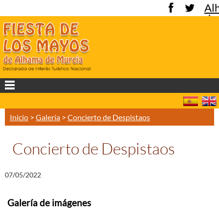
Al
de
Mu
Inicio
>
Galería
>
Concierto de Despistaos
Concierto de Despistaos
07/05/2022
Galería de imágenes