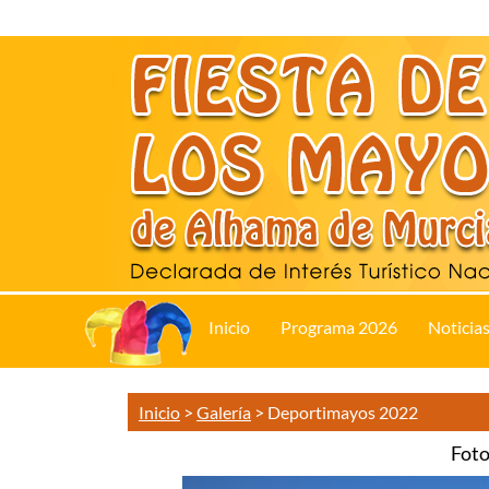
Inicio
Programa 2026
Noticia
Inicio
>
Galería
>
Deportimayos 2022
Foto