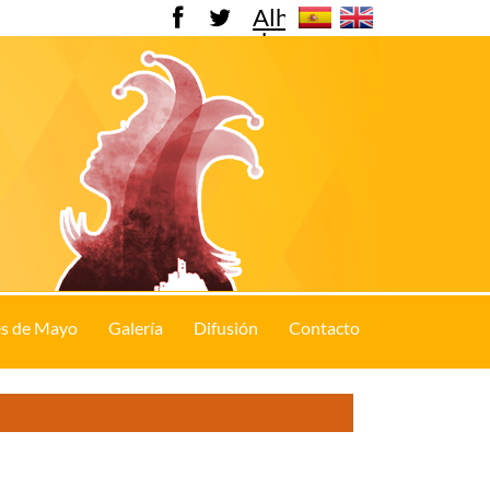
Alhama
de
Murcia
s de Mayo
Galería
Difusión
Contacto