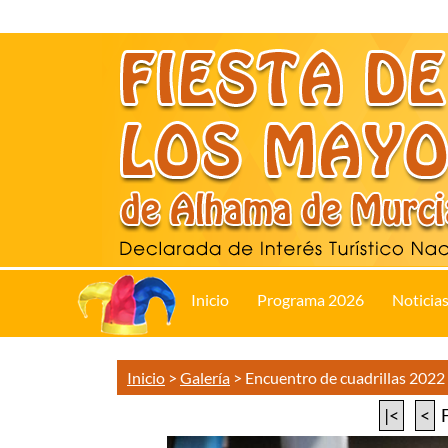
Inicio
Programa 2026
Noticia
Inicio
>
Galería
>
Encuentro de cuadrillas 2022
|<
<