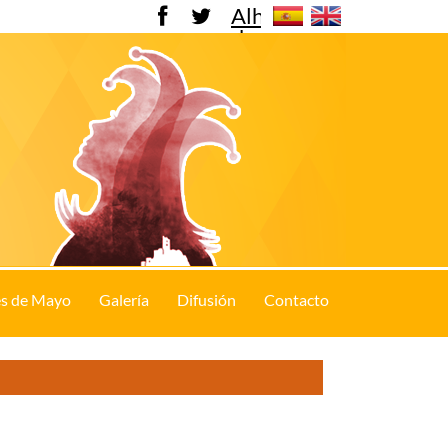
Alhama
de
Murcia
s de Mayo
Galería
Difusión
Contacto