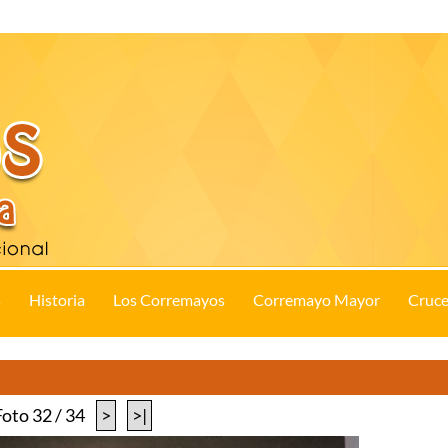
s
Historia
Los Corremayos
Corremayo Mayor
Cruce
Foto 32 / 34
>
>|