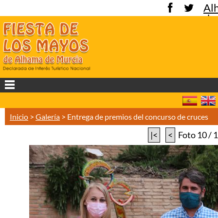
Al
de
Mu
Inicio
>
Galería
>
Entrega de premios del concurso de cruces
|<
<
Foto 10 / 