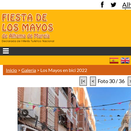
Al
de
Mu
Inicio
>
Galería
>
Los Mayos en bici 2022
|<
<
Foto 30 / 36