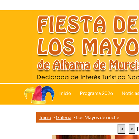
Inicio
Programa 2026
Noticia
Inicio
>
Galería
>
Los Mayos de noche
|<
<