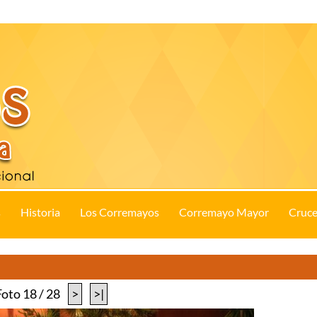
s
Historia
Los Corremayos
Corremayo Mayor
Cruce
Foto 18 / 28
>
>|