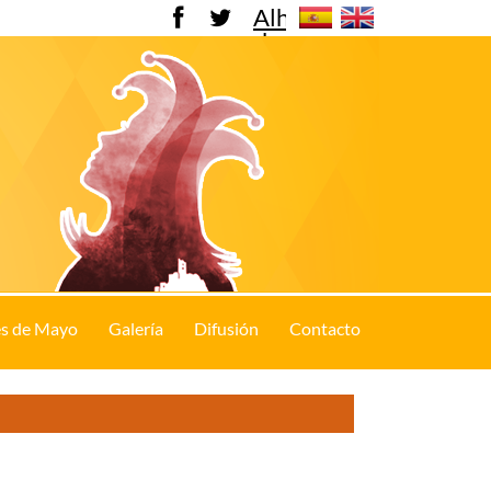
Alhama
de
Murcia
s de Mayo
Galería
Difusión
Contacto