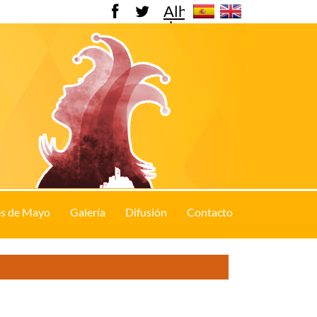
Alhama
de
Murcia
s de Mayo
Galería
Difusión
Contacto