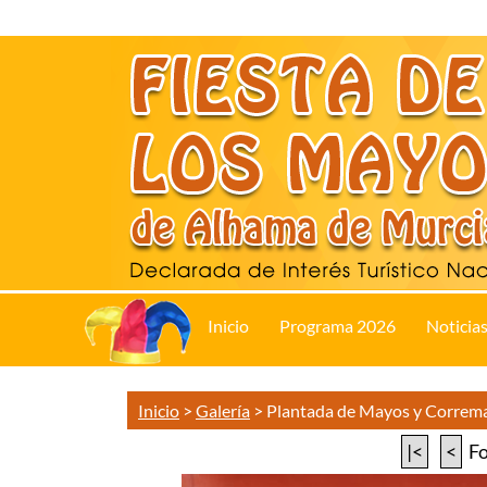
Inicio
Programa 2026
Noticia
Inicio
>
Galería
>
Plantada de Mayos y Correm
|<
<
Fo