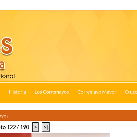
s
Historia
Los Corremayos
Corremayo Mayor
Cruce
ayos
to 122 / 190
>
>|