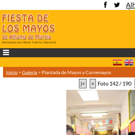
Al
de
Mu
Inicio
>
Galería
>
Plantada de Mayos y Corremayos
|<
<
Foto 142 / 190