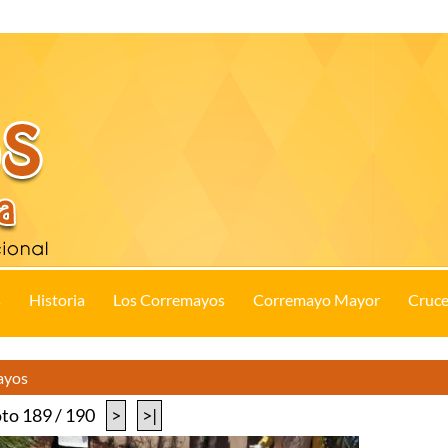
s
Historia
Los Corremayos
Corremayo Mayor
Cruce
ayos
to 189 / 190
>
>|