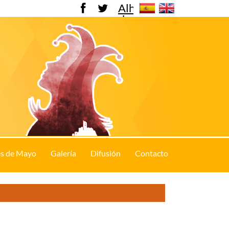
Alhama
de
Murcia
s de Mayo
Galería
Difusión
Contacto