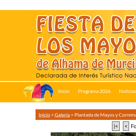
Inicio
Programa 2026
Noticia
Inicio
>
Galería
>
Plantada de Mayos y Correm
|<
<
Fo