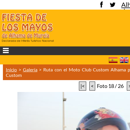
Al
de
Mu
Inicio
>
Galería
>
Ruta con el Moto Club Custom Alhama p
Custom
|<
<
Foto 18 / 26