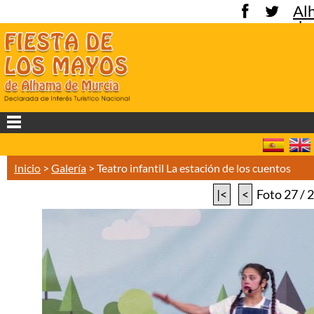
Al
de
Mu
Inicio
>
Galería
>
Teatro infantil La estación de los cuentos
|<
<
Foto 27 / 