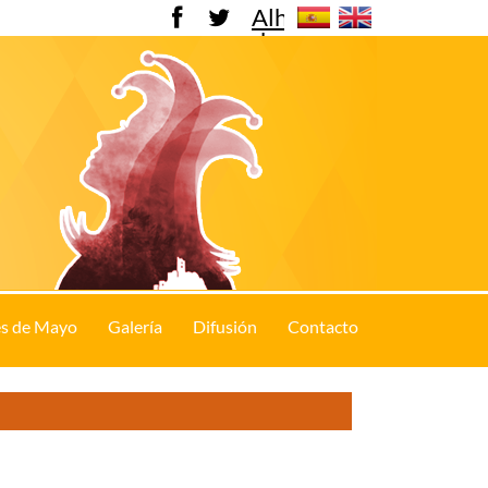
Alhama
de
Murcia
s de Mayo
Galería
Difusión
Contacto