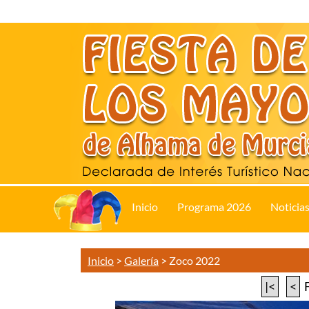
Inicio
Programa 2026
Noticia
Inicio
>
Galería
>
Zoco 2022
|<
<