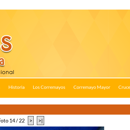
s
Historia
Los Corremayos
Corremayo Mayor
Cruce
Foto 14 / 22
>
>|