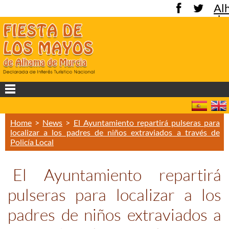
Al
de
Mu
Home
>
News
>
El Ayuntamiento repartirá pulseras para
localizar a los padres de niños extraviados a través de
Policía Local
El Ayuntamiento repartirá
pulseras para localizar a los
padres de niños extraviados a