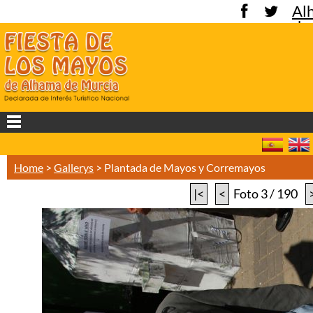
Al
de
Mu
Home
>
Gallerys
>
Plantada de Mayos y Corremayos
|<
<
Foto 3 / 190