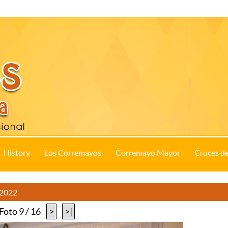
History
Los Corremayos
Corremayo Mayor
Cruces d
 2022
Foto 9 / 16
>
>|