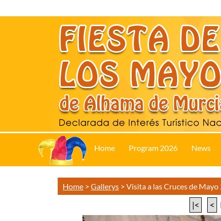
Home
Program 2026
News
Home
>
Gallerys
>
Visita a las Cruces de Mayo
|<
<