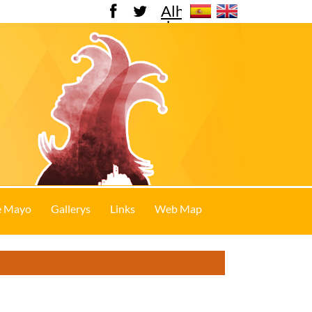
Alhama
de
Murcia
e Mayo
Gallerys
Links
Web Map