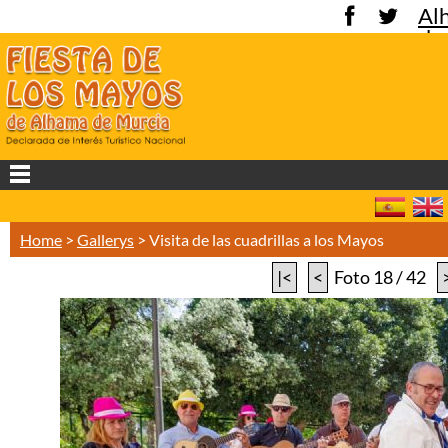
Al
de
Mu
Home
>
Gallerys
>
Visita de las cuadrillas a los Mayos
|<
<
Foto 18 / 42