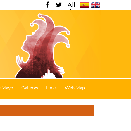
Alhama
de
Murcia
e Mayo
Gallerys
Links
Web Map