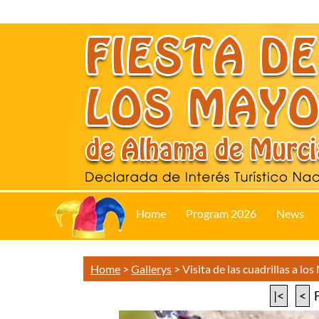
Home
Program 2026
News
Home
>
Gallerys
>
Visita de las cuadrillas a lo
|<
<