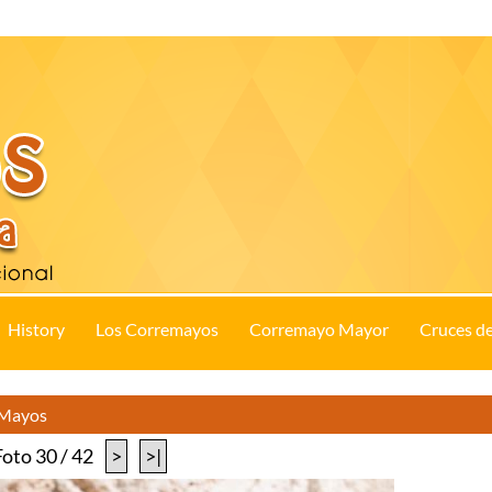
History
Los Corremayos
Corremayo Mayor
Cruces d
s Mayos
Foto 30 / 42
>
>|