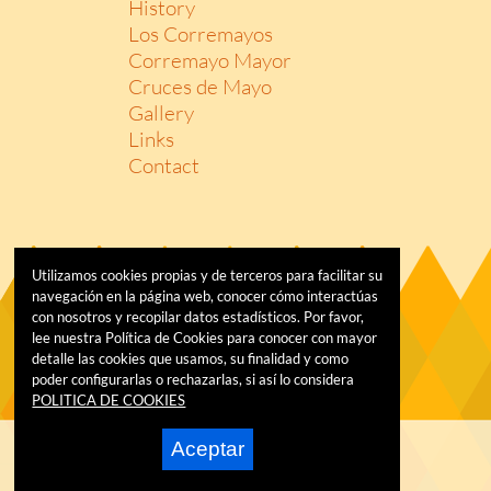
History
Los Corremayos
Corremayo Mayor
Cruces de Mayo
Gallery
Links
Contact
Utilizamos cookies propias y de terceros para facilitar su
navegación en la página web, conocer cómo interactúas
con nosotros y recopilar datos estadísticos. Por favor,
lee nuestra Política de Cookies para conocer con mayor
detalle las cookies que usamos, su finalidad y como
poder configurarlas o rechazarlas, si así lo considera
POLITICA DE COOKIES
Aceptar