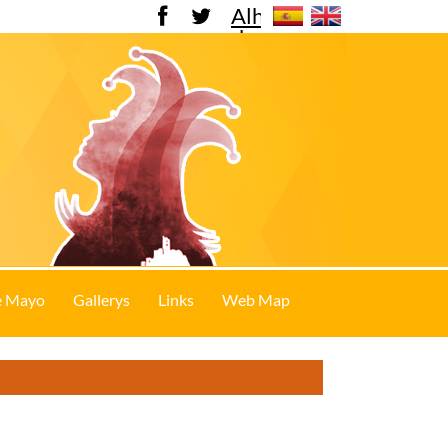
Alhama
de
Murcia
e Mayo
Gallerys
Links
Web Map