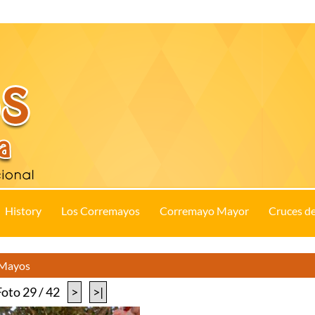
History
Los Corremayos
Corremayo Mayor
Cruces d
s Mayos
Foto 29 / 42
>
>|